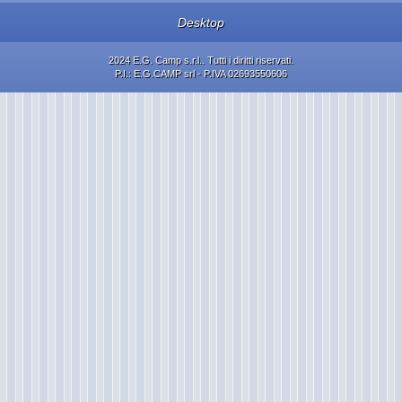
Desktop
2024 E.G. Camp s.r.l.. Tutti i diritti riservati.
P.I.: E.G.CAMP srl - P.IVA 02693550606