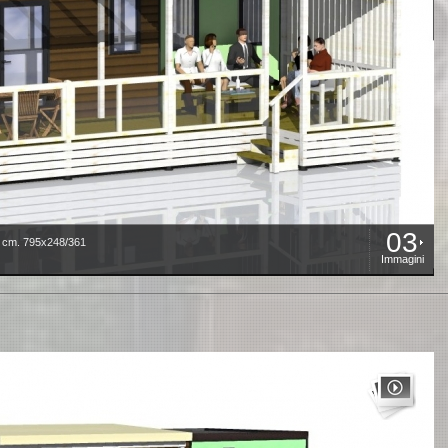
03
m. 795x248/361
Immagini