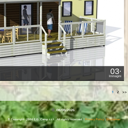
03
Immagini
1
2
>>
08/08/2026
© Copyright 2024 E.G. Camp s.r.l.. All rights reserved. |
Privacy Policy
|
Disclaimer