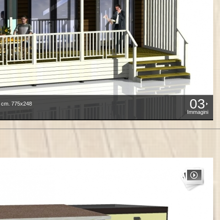
03
m. 775x248
Immagini