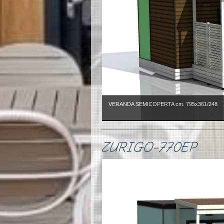
VERANDA SEMICOPERTA cm. 795x361/248
ZURIGO-770EP