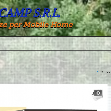
 CAMP S.R.L.
ze per Mobile Home
1
2
>>