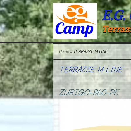
E.G.
Terraz
Home
» TERRAZZE M-LINE
TERRAZZE M-LINE
ZURIGO-860-PE