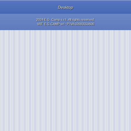
Desktop
2024 E.G. Camp s.r.l.. All rights reserved.
VAT: E.G.CAMP srl - P.IVA 02693550606