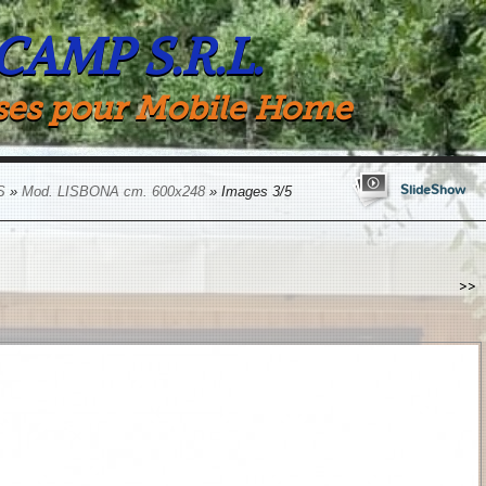
 CAMP S.R.L.
ses pour Mobile Home
SlideShow
S
»
Mod. LISBONA cm. 600x248
» Images 3/5
>>