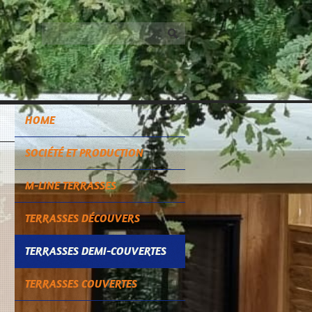
HOME
SOCIÉTÉ ET PRODUCTION
M-LINE TERRASSES
TERRASSES DÉCOUVERS
TERRASSES DEMI-COUVERTES
TERRASSES COUVERTES