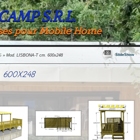
 CAMP S.R.L.
ses pour Mobile Home
SlideShow
S
» Mod. LISBONA-T cm. 600x248
. 600X248