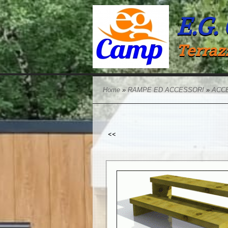
E.G.
Terraz
Home
»
RAMPE ED ACCESSORI
»
ACC
<<