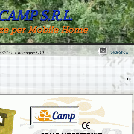
 CAMP S.R.L.
ze per Mobile Home
SlideShow
ESSORI
» Immagine 9/10
>>