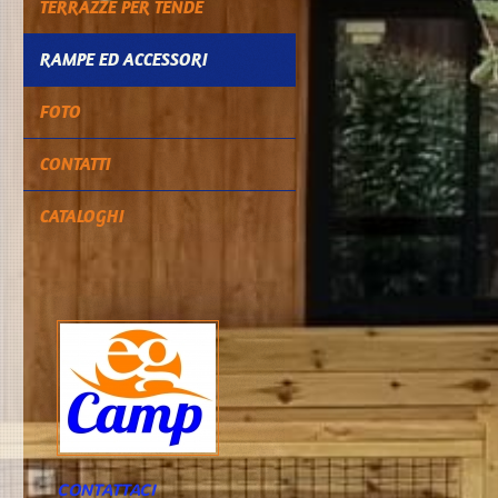
TERRAZZE PER TENDE
RAMPE ED ACCESSORI
FOTO
CONTATTI
CATALOGHI
CONTATTACI