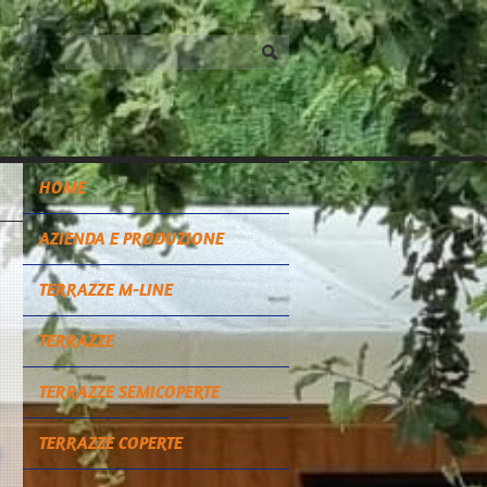
HOME
AZIENDA E PRODUZIONE
TERRAZZE M-LINE
TERRAZZE
TERRAZZE SEMICOPERTE
TERRAZZE COPERTE