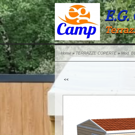
E.G.
Terraz
Home
»
TERRAZZE COPERTE
»
Mod. B
<<