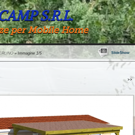
 CAMP S.R.L.
ze per Mobile Home
SlideShow
ERLINO
» Immagine 1/5
>>